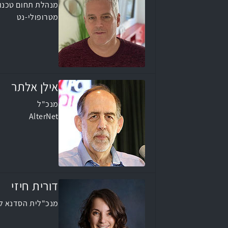
מנהלת תחום טכנולוגיות מרחביות (GIS), טכנולוגיות מרחב
מטרופולי-נט
אילן אלתר
מנכ"ל
AlterNet
דורית חיזי
מנכ"לית הסדנא לי